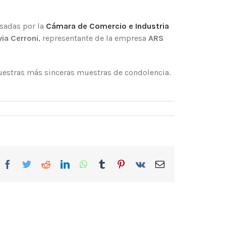
esadas por la
Cámara de Comercio e Industria
via Cerroni
, representante de la empresa
ARS
uestras más sinceras muestras de condolencia.
Facebook
Twitter
Reddit
LinkedIn
WhatsApp
Tumblr
Pinterest
Vk
Correo
electrónico