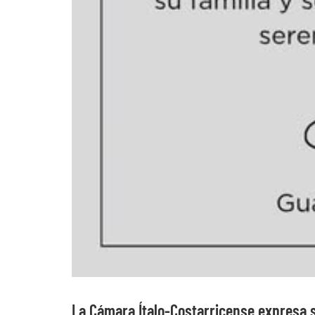
La Cámara Ítalo-Costarricense expresa 