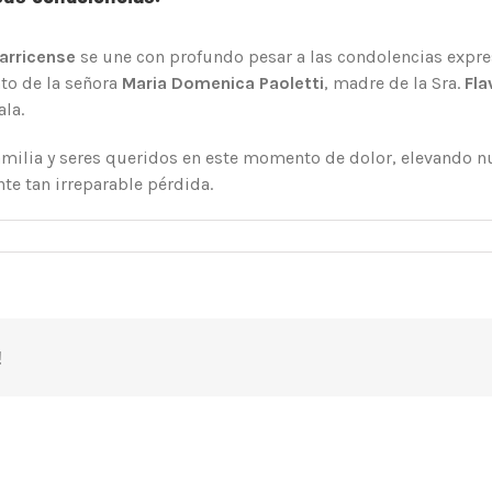
arricense
se une con profundo pesar a las condolencias expr
nto de la señora
Maria Domenica Paoletti
, madre de la Sra.
Fla
la.
milia y seres queridos en este momento de dolor, elevando n
te tan irreparable pérdida.
!