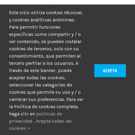
Este sitio utiliza cookies técnicas
y cookies analíticas anónimas.
Para permitir funciones
específicas como compartir y / o
ver contenido, se pueden instalar
cookies de terceros, solo con su
consentimiento, que permiten al
tercero perfilar a los usuarios. A
través de este banner, puede
ACEPTO
aceptar todas las cookies,
seleccionar las categorías de
© 2012–2025 |
CICIC
| Hosting:
Hosting Para PYMES
| Dev:
cookies que permite su uso y / o
MBAGIO.COM
| Todos los derechos reservados
cambiar sus preferencias. Para ver
la Política de cookies completa,
haga clic en
politicas de
Facebook
Twitter
YouTube
Instagram
WhatsApp
LinkedIn
Correo
privacidad
.
Acepta todas las
electrón
cookies