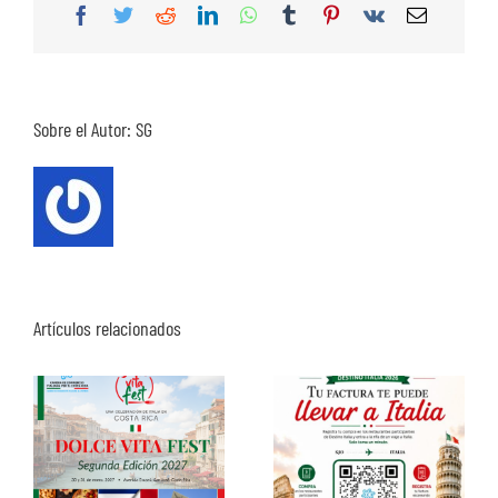
Facebook
Twitter
Reddit
LinkedIn
WhatsApp
Tumblr
Pinterest
Vk
Correo
electrón
Sobre el Autor:
SG
Artículos relacionados