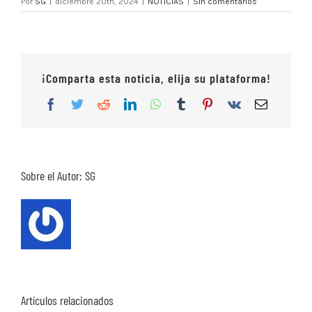
Por
SG
|
diciembre 20th, 2024
|
NOTICIAS
|
Sin comentarios
¡Comparta esta noticia, elija su plataforma!
Facebook
Twitter
Reddit
LinkedIn
WhatsApp
Tumblr
Pinterest
Vk
Correo
electrón
Sobre el Autor:
SG
Artículos relacionados