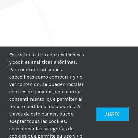
Este sitio utiliza cookies técnicas
y cookies analíticas anónimas.
Para permitir funciones
específicas como compartir y / o
ver contenido, se pueden instalar
cookies de terceros, solo con su
consentimiento, que permiten al
tercero perfilar a los usuarios. A
través de este banner, puede
ACEPTO
aceptar todas las cookies,
seleccionar las categorías de
© 2012–2025 |
CICIC
| Hosting:
Hosting Para PYMES
| Dev:
cookies que permite su uso y / o