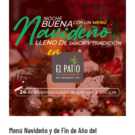
Ver
imagen
más
grande
Menú Navideño y de Fin de Año del