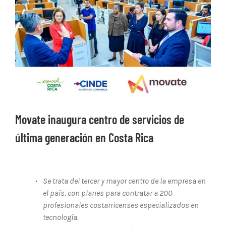
Ver
imagen
más
grande
Movate inaugura centro de servicios de
última generación en Costa Rica
•
Se trata del tercer y mayor centro de la empresa en
el país, con planes para contratar a 200
profesionales costarricenses especializados en
tecnología.