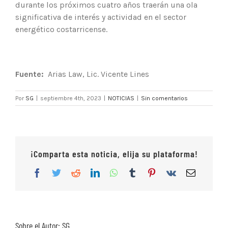
durante los próximos cuatro años traerán una ola
significativa de interés y actividad en el sector
energético costarricense.
Fuente:
Arias Law, Lic. Vicente Lines
Por
SG
|
septiembre 4th, 2023
|
NOTICIAS
|
Sin comentarios
¡Comparta esta noticia, elija su plataforma!
Facebook
Twitter
Reddit
LinkedIn
WhatsApp
Tumblr
Pinterest
Vk
Correo
electrón
Sobre el Autor:
SG