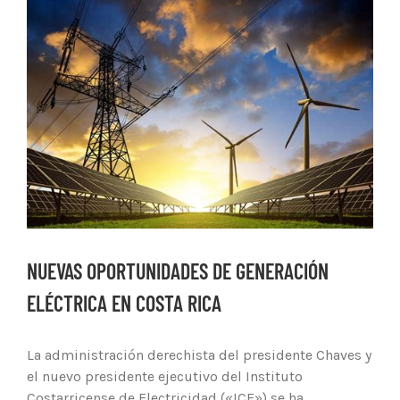
Ver
imagen
más
grande
NUEVAS OPORTUNIDADES DE GENERACIÓN
ELÉCTRICA EN COSTA RICA
La administración derechista del presidente Chaves y
el nuevo presidente ejecutivo del Instituto
Costarricense de Electricidad («ICE») se ha