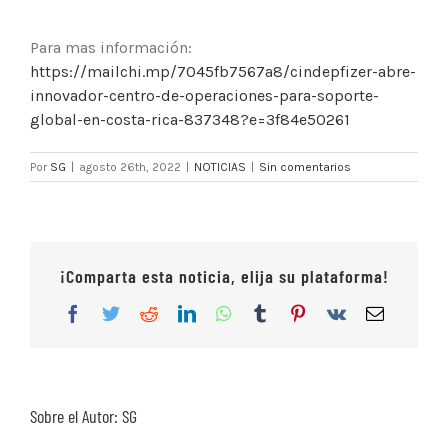
Para mas información:
https://mailchi.mp/7045fb7567a8/cindepfizer-abre-
innovador-centro-de-operaciones-para-soporte-
global-en-costa-rica-837348?e=3f84e50261
Por
SG
|
agosto 26th, 2022
|
NOTICIAS
|
Sin comentarios
¡Comparta esta noticia, elija su plataforma!
Facebook
Twitter
Reddit
LinkedIn
WhatsApp
Tumblr
Pinterest
Vk
Correo
electrón
Sobre el Autor:
SG