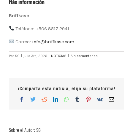
Más información
Briffkase
Teléfono: +506 8517 2941
Correo:
info@briffkase.com
Por
SG
|
julio 3rd, 2026
|
NOTICIAS
|
Sin comentarios
¡Comparta esta noticia, elija su plataforma!
Facebook
Twitter
Reddit
LinkedIn
WhatsApp
Tumblr
Pinterest
Vk
Correo
electrón
Sobre el Autor:
SG