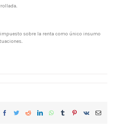
rollada.
el impuesto sobre la renta como único insumo
tuaciones.
Facebook
Twitter
Reddit
LinkedIn
WhatsApp
Tumblr
Pinterest
Vk
Correo
electrónico