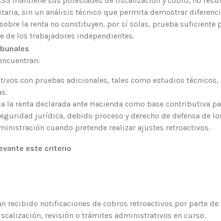
 CCSS mantiene sus potestades de fiscalización y cobro, no re
taria, sin un análisis técnico que permita demostrar diferencia
sobre la renta no constituyen,
por sí solas, prueba suficient
te de los trabajadores independientes.
ibunales
encuentran:
tivos con pruebas adicionales, tales como estudios técnicos,
s.
a la renta declarada ante Hacienda como base contributiva par
 seguridad jurídica, debido proceso y derecho de defensa de lo
ministración cuando pretende realizar ajustes retroactivos.
vante este criterio
recibido notificaciones de cobros retroactivos por parte de 
scalización, revisión o trámites administrativos en curso.