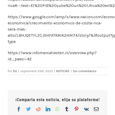
rica#:~:text=El%20PIB%20sube%20un%201,Rica%20en
https://www.google.com/amp/s/www.nacion.com/econom
economica/crecimiento-economico-de-costa-rica-
sera-mas-
alto/LBHJQETYLZCJ5HFATRRIK2HM74/story/%3foutputT
type
https://www.infomercatiesteri.it/overview.php?
id_paesi=42
Por
SG
|
septiembre 25th, 2023
|
NOTICIAS
|
Sin comentarios
¡Comparta esta noticia, elija su plataforma!
Facebook
Twitter
Reddit
LinkedIn
WhatsApp
Tumblr
Pinterest
Vk
Correo
electrón