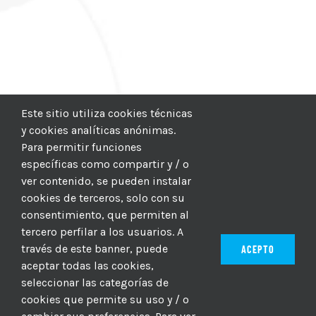
Este sitio utiliza cookies técnicas
y cookies analíticas anónimas.
Para permitir funciones
específicas como compartir y / o
ver contenido, se pueden instalar
cookies de terceros, solo con su
consentimiento, que permiten al
tercero perfilar a los usuarios. A
través de este banner, puede
ACEPTO
aceptar todas las cookies,
seleccionar las categorías de
© 2012–2025 |
CICIC
| Hosting:
Hosting Para PYMES
| Dev:
cookies que permite su uso y / o
MBAGIO.COM
| Todos los derechos reservados