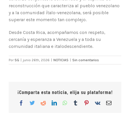
reconstrucción que caracteriza al pueblo venezolano
y a la comunidad ítalo-venezolana, será posible
superar este momento tan complejo.
Desde Costa Rica, acompañamos con respeto,
cercanía y esperanza a Venezuela y a toda su
comunidad italiana e italodescendiente.
Por
SG
|
junio 26th, 2026
|
NOTICIAS
|
Sin comentarios
¡Comparta esta noticia, elija su plataforma!
Facebook
Twitter
Reddit
LinkedIn
WhatsApp
Tumblr
Pinterest
Vk
Correo
electrón