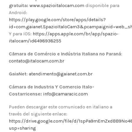
gratuita:
www.spazioitalocam.com
disponible para
Android:
https://play.google.com/store/apps/details?
id=com.gaianet.SpazioItaloCam3&pcampaignid=web_sh
Y para IOS:
https://apps.apple.com/br/app/spazio-
italocam/id6498938255
Câmara de Comércio e Indústria Italiana no Paraná
:
contato@italocam.com.br
GaiaNet
:
atendimento@gaianet.com.br
Cámara de Industria Y Comercio Italo-
Costarricense:
info@camaracic.com
Pueden descargar este comunicado en italiano a
través del siguiente enlace:
https://drive.google.com/file/d/1spPa9mEmZxdBB9No
usp=sharing