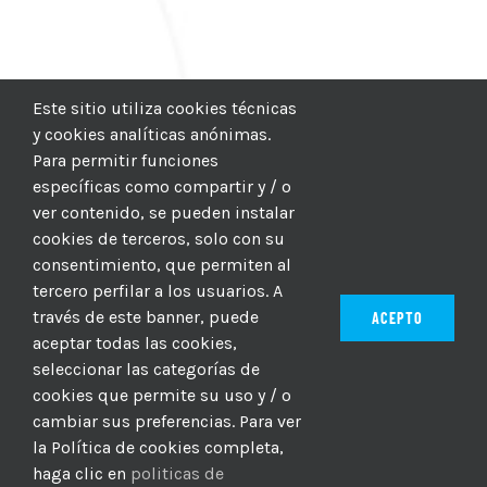
Este sitio utiliza cookies técnicas
y cookies analíticas anónimas.
Para permitir funciones
específicas como compartir y / o
ver contenido, se pueden instalar
cookies de terceros, solo con su
consentimiento, que permiten al
tercero perfilar a los usuarios. A
través de este banner, puede
ACEPTO
aceptar todas las cookies,
seleccionar las categorías de
© 2012–2025 |
CICIC
| Hosting:
Hosting Para PYMES
| Dev:
cookies que permite su uso y / o
MBAGIO.COM
| Todos los derechos reservados
cambiar sus preferencias. Para ver
la Política de cookies completa,
haga clic en
politicas de
Facebook
Twitter
YouTube
Instagram
WhatsApp
LinkedIn
Correo