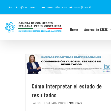
Saltar
direccion@camaracic.com cameraitalocostaricense@pec.it
al
contenido
Home
Acerca de CICIC
Cómo interpretar el estado de
resultados
Por
SG
|
abril 24th, 2026
|
NOTICIAS