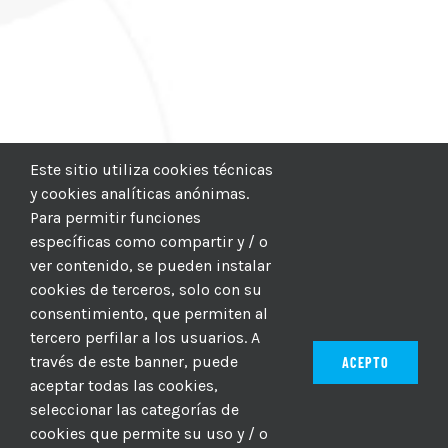
Este sitio utiliza cookies técnicas
y cookies analíticas anónimas.
Para permitir funciones
específicas como compartir y / o
ver contenido, se pueden instalar
cookies de terceros, solo con su
consentimiento, que permiten al
tercero perfilar a los usuarios. A
través de este banner, puede
ACEPTO
aceptar todas las cookies,
seleccionar las categorías de
© 2012–2025 |
CICIC
| Hosting:
Hosting Para PYMES
| Dev:
cookies que permite su uso y / o