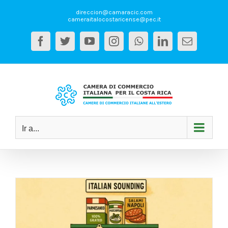
Saltar
direccion@camaracic.com
al
cameraitalocostaricense@pec.it
contenido
Facebook
Twitter
YouTube
Instagram
WhatsApp
LinkedIn
Correo
electrón
Ir a...