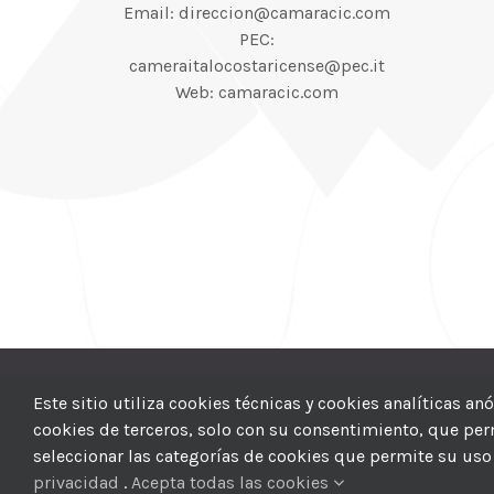
Email: direccion@camaracic.com
PEC:
cameraitalocostaricense@pec.it
Web: camaracic.com
© 2012–2025 |
CI
Este sitio utiliza cookies técnicas y cookies analíticas a
cookies de terceros, solo con su consentimiento, que permi
seleccionar las categorías de cookies que permite su uso 
privacidad
.
Acepta todas las cookies