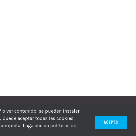
echos reservados
/ o ver contenido, se pueden instalar
r, puede aceptar todas las cookies,
ACEPTO
 completa, haga clic en
politicas de
ico