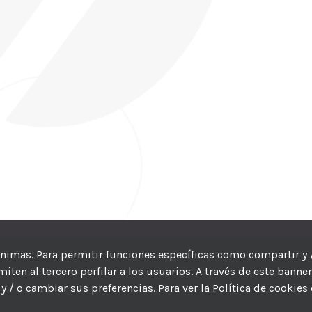
CIC
| Hosting:
Hosting Para PYMES
| Dev:
MBAGIO.COM
| Todos los der
nónimas. Para permitir funciones específicas como compartir y 
ten al tercero perfilar a los usuarios. A través de este banne
Facebook
Twitter
YouTube
Instagram
WhatsApp
LinkedIn
Correo
y / o cambiar sus preferencias. Para ver la Política de cookies
electrón