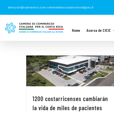
Saltar
direccion@camaracic.com cameraitalocostaricense@pec.it
al
contenido
Home
Acerca de CICIC
1200 costarricenses cambiarán
la vida de miles de pacientes