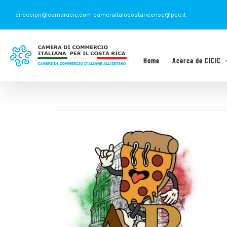
Saltar
direccion@camaracic.com cameraitalocostaricense@pec.it
al
contenido
Home
Acerca de CICIC