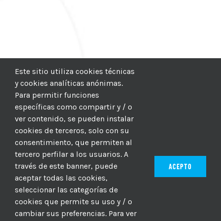
Este sitio utiliza cookies técnicas
y cookies analíticas anónimas.
Para permitir funciones
específicas como compartir y / o
ver contenido, se pueden instalar
cookies de terceros, solo con su
consentimiento, que permiten al
tercero perfilar a los usuarios. A
través de este banner, puede
ACEPTO
aceptar todas las cookies,
seleccionar las categorías de
© 2012–2025 |
CICIC
| Hosting:
Hosting Para PYMES
| Dev:
cookies que permite su uso y / o
MBAGIO.COM
| Todos los derechos reservados
cambiar sus preferencias. Para ver