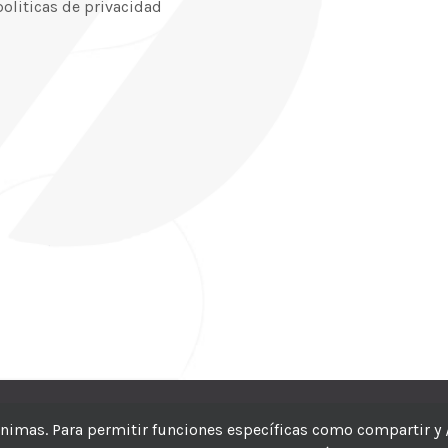
politicas de privacidad
CIC
| Hosting:
Hosting Para PYMES
| Dev:
MBAGIO.COM
| Todos los der
nónimas. Para permitir funciones específicas como compartir y 