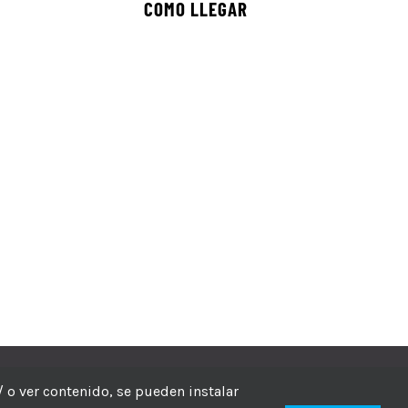
COMO LLEGAR
echos reservados
/ o ver contenido, se pueden instalar