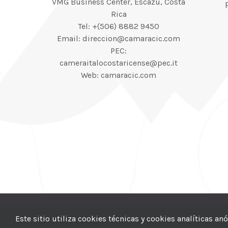
VMG Business Center, Escazú, Costa
Rica
Tel: +(506) 8882 9450
Email: direccion@camaracic.com
PEC:
cameraitalocostaricense@pec.it
Web: camaracic.com
© 2012–2025 |
CI
Este sitio utiliza cookies técnicas y cookies analíticas a