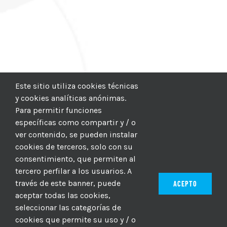
Este sitio utiliza cookies técnicas
y cookies analíticas anónimas.
Para permitir funciones
específicas como compartir y / o
ver contenido, se pueden instalar
cookies de terceros, solo con su
consentimiento, que permiten al
tercero perfilar a los usuarios. A
través de este banner, puede
ACEPTO
aceptar todas las cookies,
seleccionar las categorías de
© 2012–2025 |
CICIC
| Hosting:
Hosting Para PYMES
| Dev:
cookies que permite su uso y / o