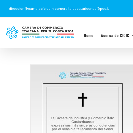
Saltar
direccion@camaracic.com cameraitalocostaricense@pec.it
al
contenido
Home
Acerca de CICIC