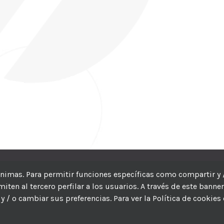
CIC
| Hosting:
Hosting Para PYMES
| Dev:
MBAGIO.COM
| Todos los der
nónimas. Para permitir funciones específicas como compartir y 
ten al tercero perfilar a los usuarios. A través de este banne
Facebook
Twitter
YouTube
Instagram
WhatsApp
LinkedIn
Correo
y / o cambiar sus preferencias. Para ver la Política de cookies
electrón