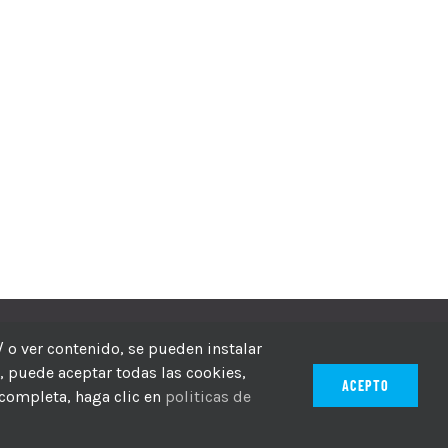
echos reservados
/ o ver contenido, se pueden instalar
r, puede aceptar todas las cookies,
ACEPTO
 completa, haga clic en
politicas de
ico