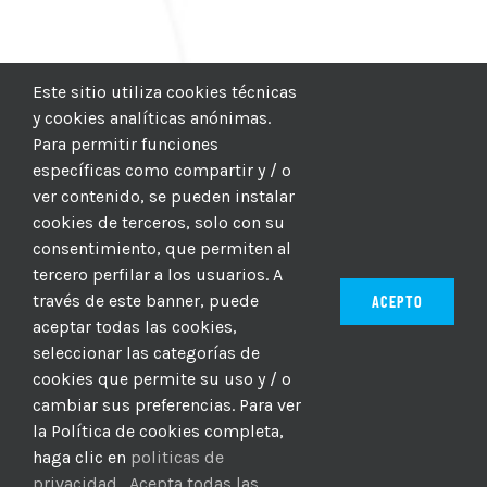
Este sitio utiliza cookies técnicas
y cookies analíticas anónimas.
Para permitir funciones
específicas como compartir y / o
ver contenido, se pueden instalar
cookies de terceros, solo con su
consentimiento, que permiten al
tercero perfilar a los usuarios. A
través de este banner, puede
ACEPTO
aceptar todas las cookies,
seleccionar las categorías de
© 2012–2025 |
CICIC
| Hosting:
Hosting Para PYMES
| Dev:
cookies que permite su uso y / o
MBAGIO.COM
| Todos los derechos reservados
cambiar sus preferencias. Para ver
la Política de cookies completa,
haga clic en
politicas de
Facebook
Twitter
YouTube
Instagram
WhatsApp
LinkedIn
Correo
privacidad
.
Acepta todas las