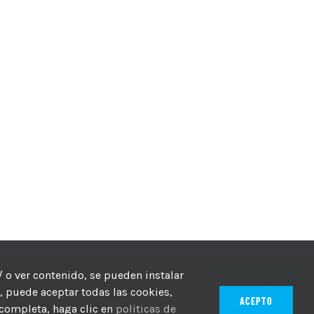
echos reservados
/ o ver contenido, se pueden instalar
r, puede aceptar todas las cookies,
ACEPTO
 completa, haga clic en
politicas de