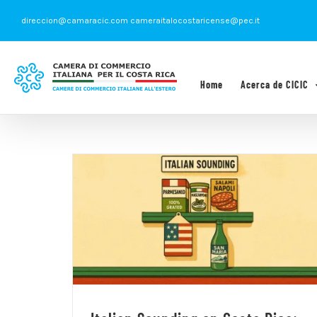
Saltar
direccion@camaracic.com cameraitalocostaricense@pec.it
al
contenido
Home
Acerca de CICIC