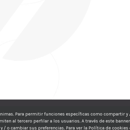
CIC
| Hosting:
Hosting Para PYMES
| Dev:
MBAGIO.COM
| Todos los der
nónimas. Para permitir funciones específicas como compartir y 
ten al tercero perfilar a los usuarios. A través de este banne
Facebook
Twitter
YouTube
Instagram
WhatsApp
LinkedIn
Correo
y / o cambiar sus preferencias. Para ver la Política de cookies