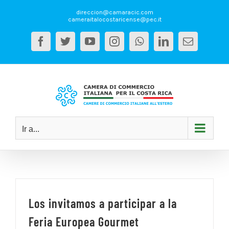
Saltar
direccion@camaracic.com
al
cameraitalocostaricense@pec.it
contenido
Facebook
Twitter
YouTube
Instagram
WhatsApp
LinkedIn
Correo
electrón
Ir a...
Los invitamos a participar a la
Feria Europea Gourmet