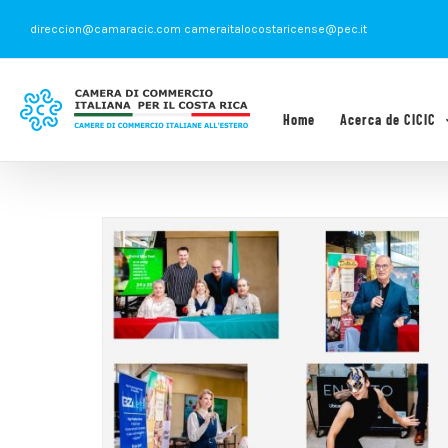
Saltar
direccion@camaracic.com cameraitalocostaricense@pec.it
al
contenido
Home
Acerca de CICIC