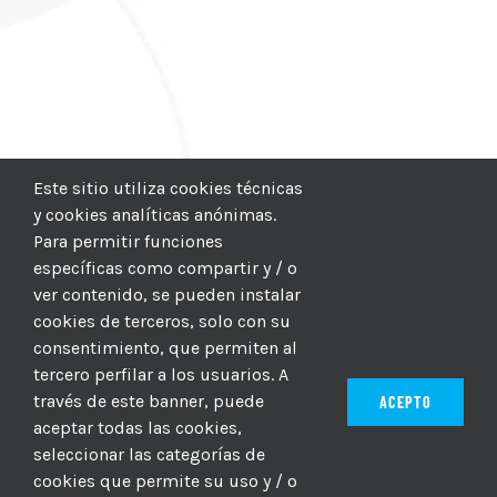
Este sitio utiliza cookies técnicas
y cookies analíticas anónimas.
Para permitir funciones
específicas como compartir y / o
ver contenido, se pueden instalar
cookies de terceros, solo con su
consentimiento, que permiten al
tercero perfilar a los usuarios. A
través de este banner, puede
ACEPTO
aceptar todas las cookies,
seleccionar las categorías de
© 2012–2025 |
CICIC
| Hosting:
Hosting Para PYMES
| Dev:
cookies que permite su uso y / o