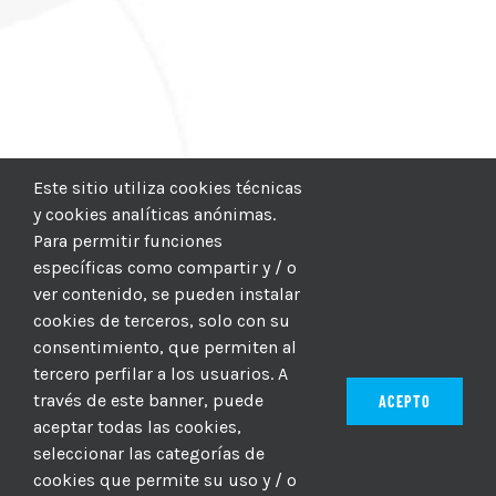
Este sitio utiliza cookies técnicas
y cookies analíticas anónimas.
Para permitir funciones
específicas como compartir y / o
ver contenido, se pueden instalar
cookies de terceros, solo con su
consentimiento, que permiten al
tercero perfilar a los usuarios. A
través de este banner, puede
ACEPTO
aceptar todas las cookies,
seleccionar las categorías de
© 2012–2025 |
CICIC
| Hosting:
Hosting Para PYMES
| Dev:
cookies que permite su uso y / o