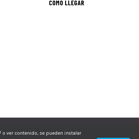
COMO LLEGAR
echos reservados
/ o ver contenido, se pueden instalar