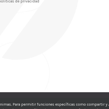
politicas de privacidad
CIC
| Hosting:
Hosting Para PYMES
| Dev:
MBAGIO.COM
| Todos los der
nónimas. Para permitir funciones específicas como compartir y 