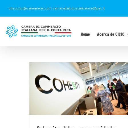
Saltar
direccion@camaracic.com cameraitalocostaricense@pec.it
al
contenido
Home
Acerca de CICIC