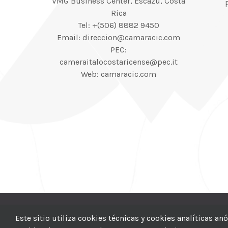
VMG Business Center, Escazú, Costa
Rica
Tel: +(506) 8882 9450
Email: direccion@camaracic.com
PEC:
cameraitalocostaricense@pec.it
Web: camaracic.com
© 2012–2025 |
CI
Este sitio utiliza cookies técnicas y cookies analíticas a