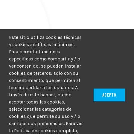
Este sitio utiliza cookies técnicas
y cookies analíticas anónimas.
Para permitir funciones
específicas como compartir y / o
ver contenido, se pueden instalar
cookies de terceros, solo con su
consentimiento, que permiten al
tercero perfilar a los usuarios. A
través de este banner, puede
ACEPTO
aceptar todas las cookies,
seleccionar las categorías de
© 2012–2025 |
CICIC
| Hosting:
Hosting Para PYMES
| Dev:
cookies que permite su uso y / o
MBAGIO.COM
| Todos los derechos reservados
cambiar sus preferencias. Para ver
la Política de cookies completa,