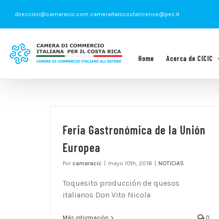
Saltar
direccion@camaracic.com cameraitalocostaricense@pec.it
al
contenido
Home
Acerca de CICIC
Feria Gastronómica de la Unión
Europea
Por
camaracic
|
mayo 10th, 2018
|
NOTICIAS
Toquesito producción de quesos
italianos Don Vito Nicola
Más información
0