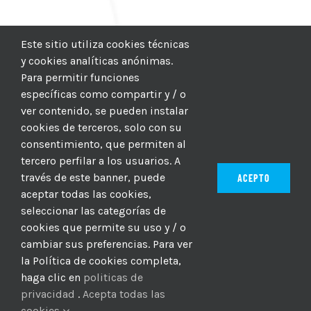
Este sitio utiliza cookies técnicas
y cookies analíticas anónimas.
Para permitir funciones
específicas como compartir y / o
ver contenido, se pueden instalar
cookies de terceros, solo con su
consentimiento, que permiten al
tercero perfilar a los usuarios. A
través de este banner, puede
ACEPTO
aceptar todas las cookies,
seleccionar las categorías de
© 2012–2025 |
CICIC
| Hosting:
Hosting Para PYMES
| Dev:
cookies que permite su uso y / o
MBAGIO.COM
| Todos los derechos reservados
cambiar sus preferencias. Para ver
la Política de cookies completa,
haga clic en
politicas de
Facebook
Twitter
YouTube
Instagram
WhatsApp
LinkedIn
Correo
privacidad
.
Acepta todas las
electrón
cookies