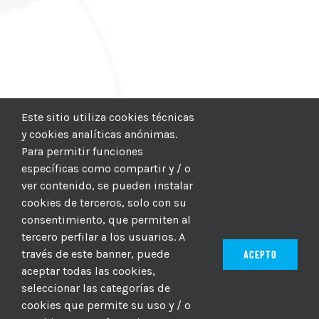
Este sitio utiliza cookies técnicas
y cookies analíticas anónimas.
Para permitir funciones
específicas como compartir y / o
ver contenido, se pueden instalar
cookies de terceros, solo con su
consentimiento, que permiten al
tercero perfilar a los usuarios. A
través de este banner, puede
ACEPTO
aceptar todas las cookies,
seleccionar las categorías de
© 2012–2025 |
CICIC
| Hosting:
Hosting Para PYMES
| Dev:
cookies que permite su uso y / o
MBAGIO.COM
| Todos los derechos reservados