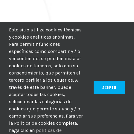
Este sitio utiliza cookies técnicas
y cookies analíticas anónimas.
Para permitir funciones
específicas como compartir y / o
ver contenido, se pueden instalar
cookies de terceros, solo con su
consentimiento, que permiten al
tercero perfilar a los usuarios. A
través de este banner, puede
ACEPTO
aceptar todas las cookies,
seleccionar las categorías de
© 2012–2025 |
CICIC
| Hosting:
Hosting Para PYMES
| Dev:
cookies que permite su uso y / o
MBAGIO.COM
| Todos los derechos reservados
cambiar sus preferencias. Para ver
la Política de cookies completa,
haga clic en
politicas de
Facebook
Twitter
YouTube
Instagram
WhatsApp
LinkedIn
Correo