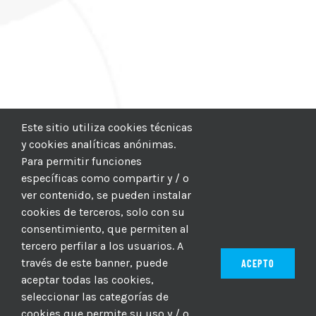
Este sitio utiliza cookies técnicas
y cookies analíticas anónimas.
Para permitir funciones
específicas como compartir y / o
ver contenido, se pueden instalar
cookies de terceros, solo con su
consentimiento, que permiten al
tercero perfilar a los usuarios. A
través de este banner, puede
ACEPTO
aceptar todas las cookies,
seleccionar las categorías de
© 2012–2025 |
CICIC
| Hosting:
Hosting Para PYMES
| Dev:
cookies que permite su uso y / o