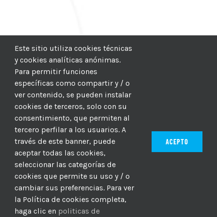
Este sitio utiliza cookies técnicas
y cookies analíticas anónimas.
Para permitir funciones
específicas como compartir y / o
ver contenido, se pueden instalar
cookies de terceros, solo con su
consentimiento, que permiten al
tercero perfilar a los usuarios. A
través de este banner, puede
ACEPTO
aceptar todas las cookies,
seleccionar las categorías de
© 2012–2025 |
CICIC
| Hosting:
Hosting Para PYMES
| Dev:
cookies que permite su uso y / o
MBAGIO.COM
| Todos los derechos reservados
cambiar sus preferencias. Para ver
la Política de cookies completa,
haga clic en
politicas de
Facebook
Twitter
YouTube
Instagram
WhatsApp
LinkedIn
Correo