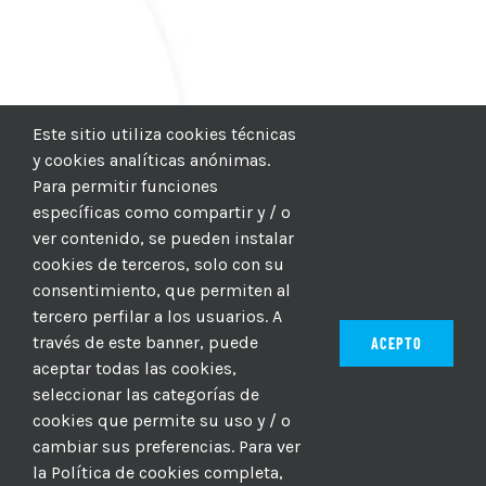
Este sitio utiliza cookies técnicas
y cookies analíticas anónimas.
Para permitir funciones
específicas como compartir y / o
ver contenido, se pueden instalar
cookies de terceros, solo con su
consentimiento, que permiten al
tercero perfilar a los usuarios. A
través de este banner, puede
ACEPTO
aceptar todas las cookies,
seleccionar las categorías de
© 2012–2025 |
CICIC
| Hosting:
Hosting Para PYMES
| Dev:
cookies que permite su uso y / o
MBAGIO.COM
| Todos los derechos reservados
cambiar sus preferencias. Para ver
la Política de cookies completa,