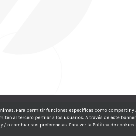
CIC
| Hosting:
Hosting Para PYMES
| Dev:
MBAGIO.COM
| Todos los der
nónimas. Para permitir funciones específicas como compartir y 
ten al tercero perfilar a los usuarios. A través de este banne
Facebook
Twitter
YouTube
Instagram
WhatsApp
LinkedIn
Correo
y / o cambiar sus preferencias. Para ver la Política de cookies
electrón