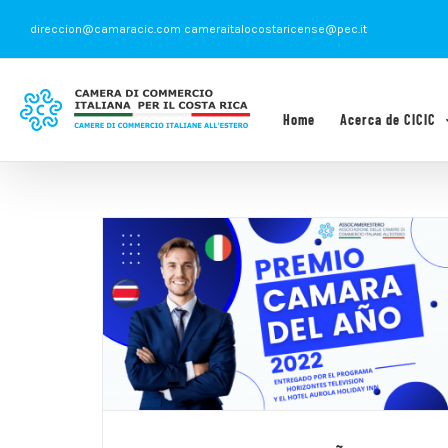
Saltar
direccion@camaracic.com cameraitalocostaricense@pec.it
al
contenido
Home
Acerca de CICIC