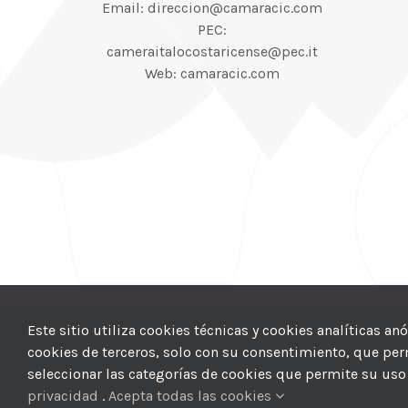
Email: direccion@camaracic.com
PEC:
cameraitalocostaricense@pec.it
Web: camaracic.com
© 2012–2025 |
CI
Este sitio utiliza cookies técnicas y cookies analíticas a
cookies de terceros, solo con su consentimiento, que permi
seleccionar las categorías de cookies que permite su uso 
privacidad
.
Acepta todas las cookies