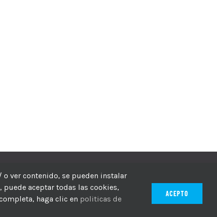
echos reservados
/ o ver contenido, se pueden instalar
r, puede aceptar todas las cookies,
ACEPTO
 completa, haga clic en
politicas de
ico