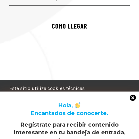
COMO LLEGAR
Este sitio utiliza cookies técnicas
y cookies analíticas anónimas.
Para permitir funciones
Hola,
específicas como compartir y / o
Encantados de conocerte.
ver contenido, se pueden instalar
Regístrate para recibir contenido
cookies de terceros, solo con su
interesante en tu bandeja de entrada,
consentimiento, que permiten al