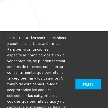
Este sitio utiliza cookies técnicas
y cookies analíticas anónimas.
Para permitir funciones
específicas como compartir y / o
ver contenido, se pueden instalar
cookies de terceros, solo con su
consentimiento, que permiten al
tercero perfilar a los usuarios. A
través de este banner, puede
ACEPTO
aceptar todas las cookies,
seleccionar las categorías de
© 2012–2025 |
CICIC
| Hosting:
Hosting Para PYMES
| Dev:
cookies que permite su uso y / o
MBAGIO.COM
| Todos los derechos reservados
cambiar sus preferencias. Para ver