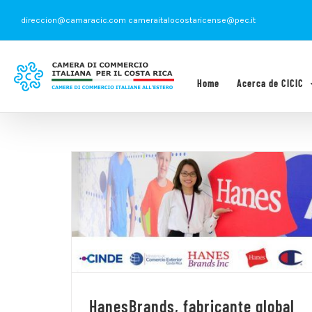
Saltar
direccion@camaracic.com cameraitalocostaricense@pec.it
al
contenido
Home
Acerca de CICIC
HanesBrands, fabricante global