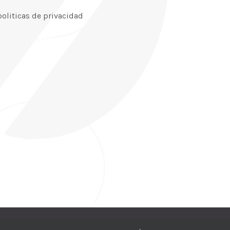
politicas de privacidad
CIC
| Hosting:
Hosting Para PYMES
| Dev:
MBAGIO.COM
| Todos los der