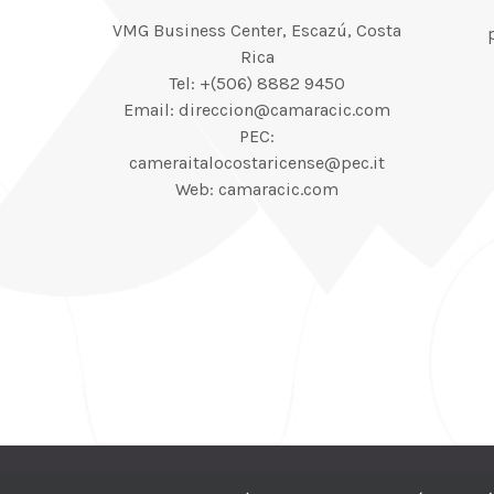
VMG Business Center, Escazú, Costa
Rica
Tel: +(506) 8882 9450
Email: direccion@camaracic.com
PEC:
cameraitalocostaricense@pec.it
Web: camaracic.com
© 2012–2025 |
CI