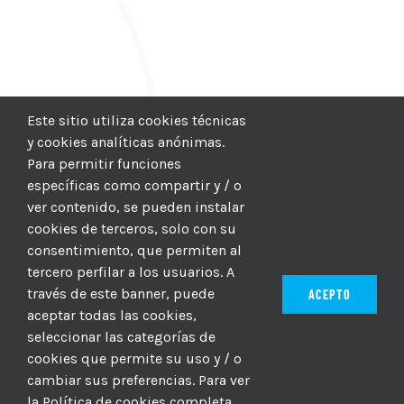
Este sitio utiliza cookies técnicas
y cookies analíticas anónimas.
Para permitir funciones
específicas como compartir y / o
ver contenido, se pueden instalar
cookies de terceros, solo con su
consentimiento, que permiten al
tercero perfilar a los usuarios. A
través de este banner, puede
ACEPTO
aceptar todas las cookies,
seleccionar las categorías de
© 2012–2025 |
CICIC
| Hosting:
Hosting Para PYMES
| Dev:
cookies que permite su uso y / o
MBAGIO.COM
| Todos los derechos reservados
cambiar sus preferencias. Para ver
la Política de cookies completa,