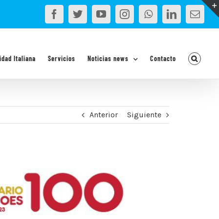
Facebook
Twitter
YouTube
Instagram
WhatsApp
LinkedIn
Corr
elec
idad Italiana
Servicios
Noticias news
Contacto
Anterior
Siguiente