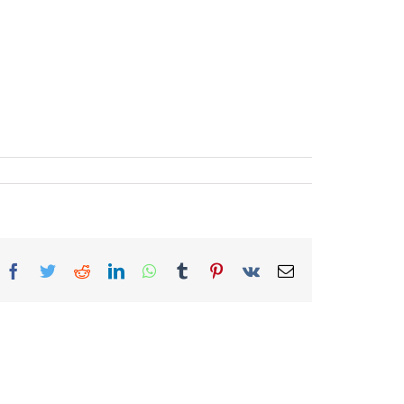
Facebook
Twitter
Reddit
LinkedIn
WhatsApp
Tumblr
Pinterest
Vk
Correo
electrónico