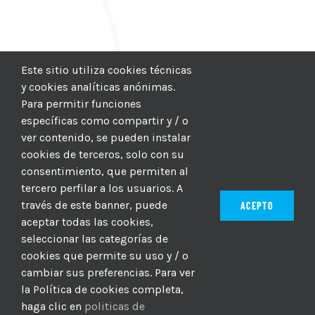
Este sitio utiliza cookies técnicas
y cookies analíticas anónimas.
Para permitir funciones
específicas como compartir y / o
ver contenido, se pueden instalar
cookies de terceros, solo con su
consentimiento, que permiten al
tercero perfilar a los usuarios. A
través de este banner, puede
ACEPTO
aceptar todas las cookies,
seleccionar las categorías de
© 2012–2025 |
CICIC
| Hosting:
Hosting Para PYMES
| Dev:
cookies que permite su uso y / o
MBAGIO.COM
| Todos los derechos reservados
cambiar sus preferencias. Para ver
la Política de cookies completa,
haga clic en
politicas de
Facebook
Twitter
YouTube
Instagram
WhatsApp
LinkedIn
Correo