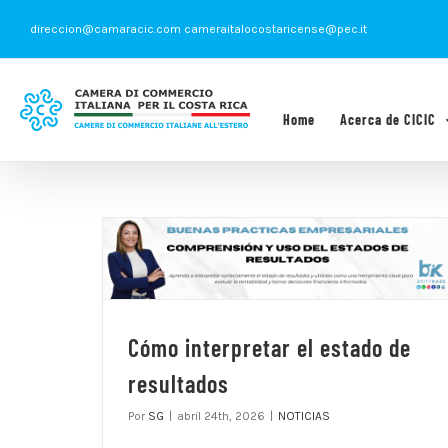
Saltar
direccion@camaracic.com cameraitalocostaricense@pec.it
al
contenido
Home
Acerca de CICIC
Cómo interpretar el estado de
resultados
Por
SG
|
abril 24th, 2026
|
NOTICIAS