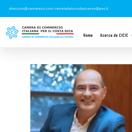
Saltar
direccion@camaracic.com cameraitalocostaricense@pec.it
al
contenido
Home
Acerca de CICIC