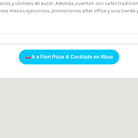
lianos y cócteles de autor. Además, cuentan con cafés tradici
rece menús ejecutivos, promociones after office y una tienda
Ir a Fiori Pizza & Cocktails en Waze