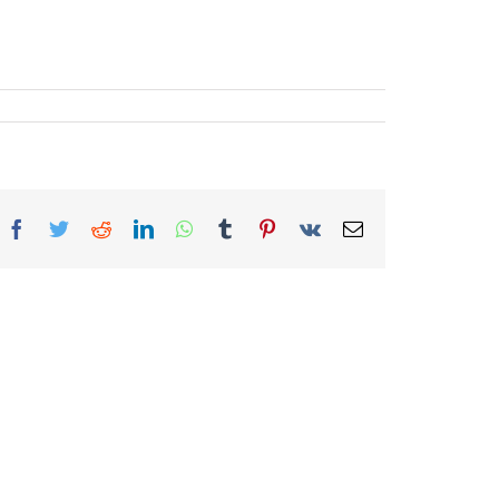
Facebook
Twitter
Reddit
LinkedIn
WhatsApp
Tumblr
Pinterest
Vk
Correo
electrónico