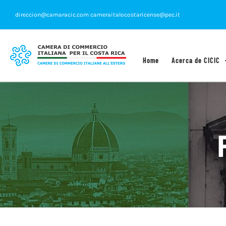
Saltar
direccion@camaracic.com cameraitalocostaricense@pec.it
al
contenido
Home
Acerca de CICIC