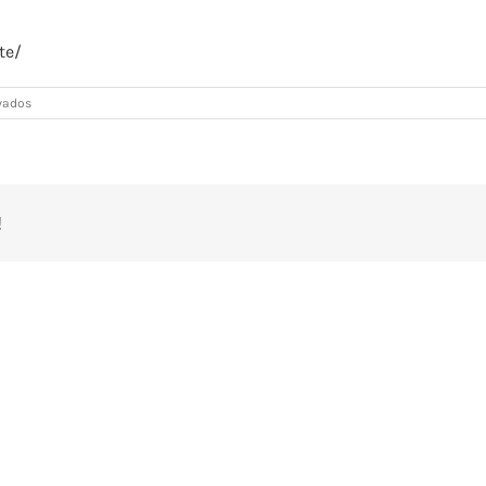
te/
en
vados
Fiori
Pizza
&
Cocktails
!