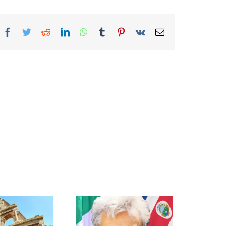
Facebook
Twitter
Reddit
LinkedIn
WhatsApp
Tumblr
Pinterest
Vk
Correo
electrónico