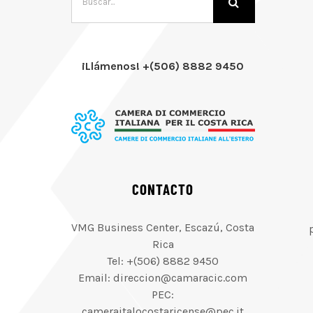
¡Llámenos! +(506) 8882 9450
CONTACTO
VMG Business Center, Escazú, Costa
Rica
Tel: +(506) 8882 9450
Email: direccion@camaracic.com
PEC:
cameraitalocostaricense@pec.it