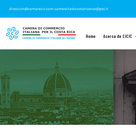
Saltar
direccion@camaracic.com cameraitalocostaricense@pec.it
al
contenido
Home
Acerca de CICIC