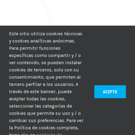
Este sitio utiliza cookies técnicas
y cookies analíticas anónimas.
Para permitir funciones
específicas como compartir y / o
ver contenido, se pueden instalar
cookies de terceros, solo con su
consentimiento, que permiten al
tercero perfilar a los usuarios. A
través de este banner, puede
ACEPTO
aceptar todas las cookies,
seleccionar las categorías de
© 2012–2025 |
CICIC
| Hosting:
Hosting Para PYMES
| Dev:
cookies que permite su uso y / o
MBAGIO.COM
| Todos los derechos reservados
cambiar sus preferencias. Para ver
la Política de cookies completa,
haga clic en
politicas de